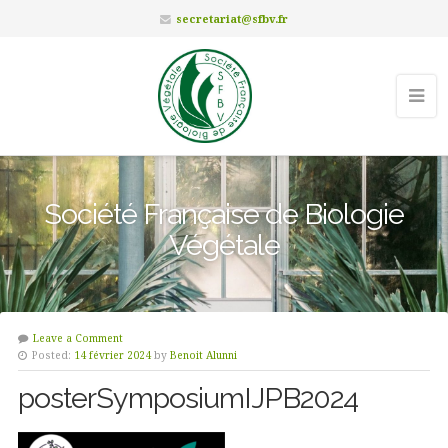
secretariat@sfbv.fr
Société Française de Biologie
Végétale
Leave a Comment
Posted:
14 février 2024
by
Benoit Alunni
posterSymposiumIJPB2024