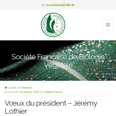
secretariat@sfbv.fr
Société Française de Biologie
Végétale
Leave a Comment
Posted:
29 janvier 2026
by
Damien Fuster
Vœux du président – Jérémy
Lothier