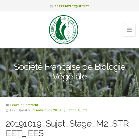
secretariat@sfbv.fr
Société Française de Biologie
Végétale
Leave a Comment
Last Updated:
9 novembre 2019
by
Benoit Alunni
20191019_Sujet_Stage_M2_STR
EET_iEES