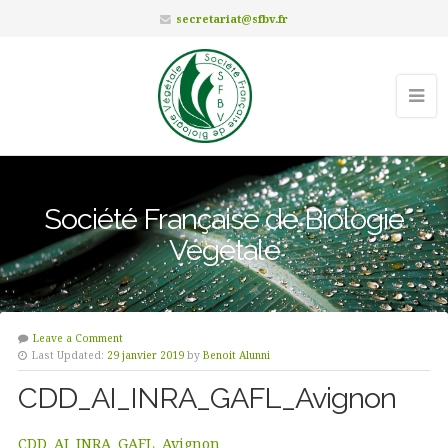
secretariat@sfbv.fr
Société Française de Biologie
Végétale
Leave a Comment
Last Updated:
29 janvier 2019
by
Benoit Alunni
CDD_AI_INRA_GAFL_Avignon
CDD_AI_INRA_GAFL_Avignon