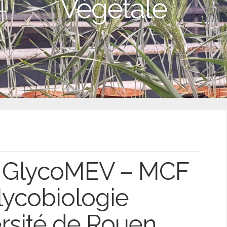
Végétale
– GlycoMEV – MCF
lycobiologie
rsité de Rouen