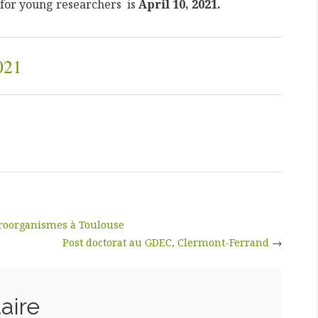
for young researchers is
April 10, 2021.
021
icroorganismes à Toulouse
Post doctorat au GDEC, Clermont-Ferrand
→
aire