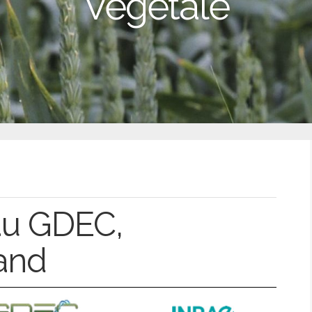
Végétale
au GDEC,
and