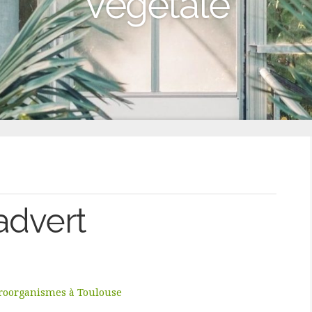
Végétale
advert
icroorganismes à Toulouse