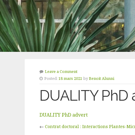
Leave a Comment
Posted:
18 mars 2021
by
Benoit Alunni
DUALITY PhD 
DUALITY PhD advert
←
Contrat doctoral : Interactions Plantes-M