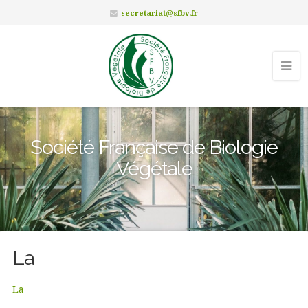
secretariat@sfbv.fr
Société Française de Biologie
Végétale
La
La