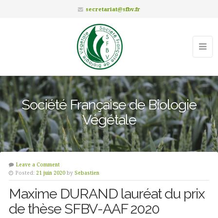
secretariat@sfbv.fr
Société Française de Biologie
Végétale
Leave a Comment
Posted:
21 juin 2020
by
Sebastien
Maxime DURAND lauréat du prix
de thèse SFBV-AAF 2020