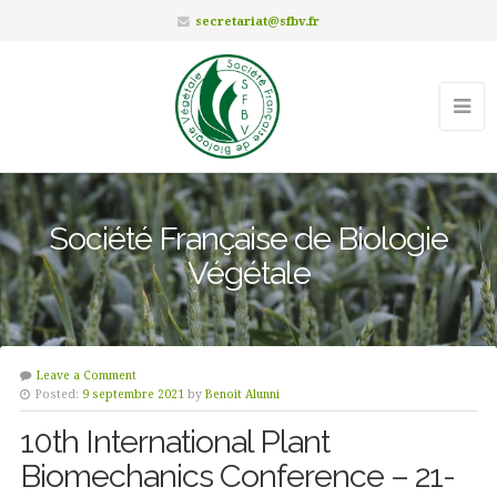
secretariat@sfbv.fr
Société Française de Biologie
Végétale
Leave a Comment
Posted:
9 septembre 2021
by
Benoit Alunni
10th International Plant
Biomechanics Conference – 21-