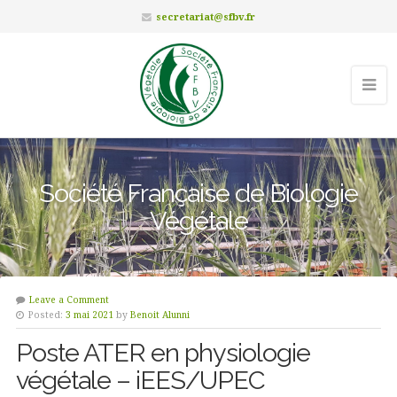
secretariat@sfbv.fr
Société Française de Biologie
Végétale
Leave a Comment
Posted:
3 mai 2021
by
Benoit Alunni
Poste ATER en physiologie
végétale – iEES/UPEC