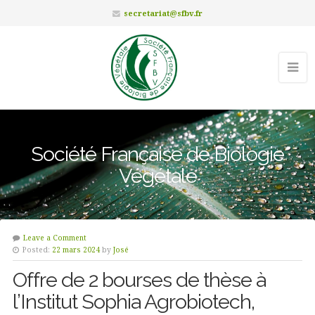
secretariat@sfbv.fr
Société Française de Biologie
Végétale
Leave a Comment
Posted:
22 mars 2024
by
José
Offre de 2 bourses de thèse à
l’Institut Sophia Agrobiotech,