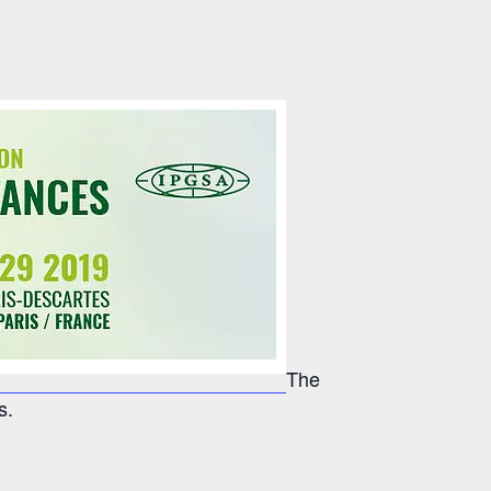
The
s.