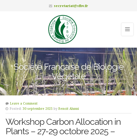
secretariat@sfbv.fr
Société Française de Biologie
Végétale
Leave a Comment
Posted:
30 septembre 2025
by
Benoit Alunni
Workshop Carbon Allocation in
Plants – 27-29 octobre 2025 –