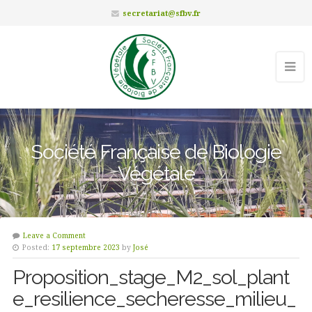
secretariat@sfbv.fr
Société Française de Biologie
Végétale
Leave a Comment
Posted:
17 septembre 2023
by
José
Proposition_stage_M2_sol_plant
e_resilience_secheresse_milieu_