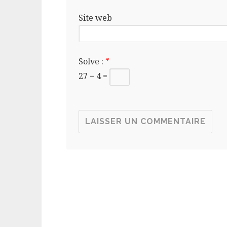
Site web
Solve :
*
27 − 4 =