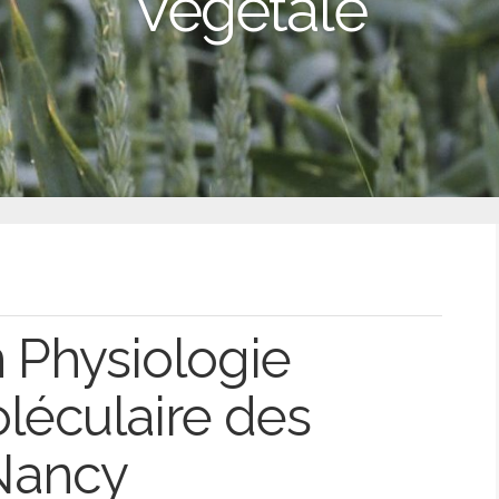
Végétale
 Physiologie
oléculaire des
 Nancy