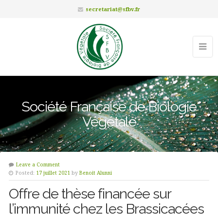
secretariat@sfbv.fr
Société Française de Biologie
Végétale
Leave a Comment
Posted:
17 juillet 2021
by
Benoit Alunni
Offre de thèse financée sur
l’immunité chez les Brassicacées