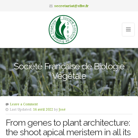
secretariat@sfbv.fr
Société Française de Biologie
Végétale
Leave a Comment
Last Updated:
16 avril 2022
by
José
From genes to plant architecture:
the shoot apical meristem in all its